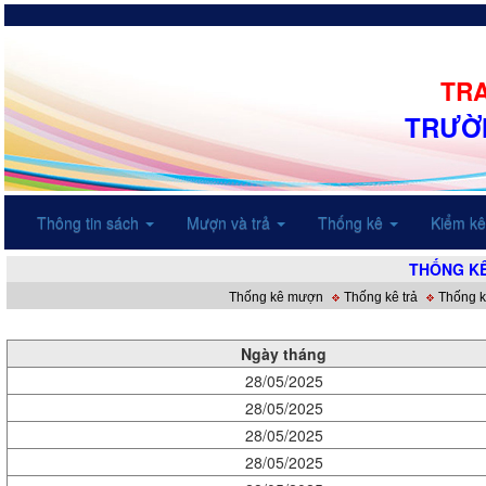
TRA
TRƯỜN
Thông tin sách
Mượn và trả
Thống kê
Kiểm k
THỐNG KÊ
Thống kê mượn
Thống kê trả
Thống k
Ngày tháng
28/05/2025
28/05/2025
28/05/2025
28/05/2025