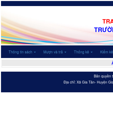
TRA
TRƯỜN
Thông tin sách
Mượn và trả
Thống kê
Kiểm k
Bản quyền t
Địa chỉ: Xã Gia Tân- Huyện Gi