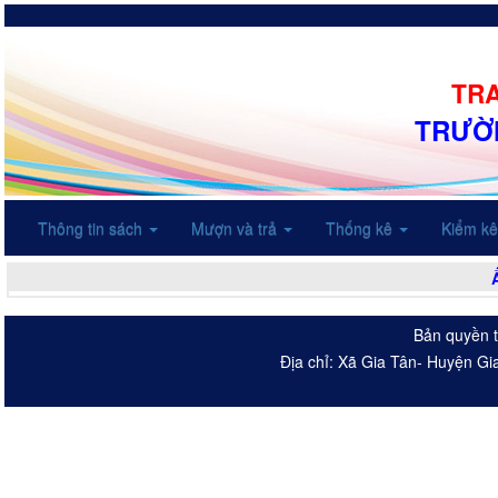
TRA
TRƯỜN
Thông tin sách
Mượn và trả
Thống kê
Kiểm k
Bản quyền t
Địa chỉ: Xã Gia Tân- Huyện Gi