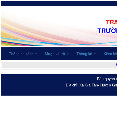
TRA
TRƯỜN
Thông tin sách
Mượn và trả
Thống kê
Kiểm k
Bản quyền t
Địa chỉ: Xã Gia Tân- Huyện Gi