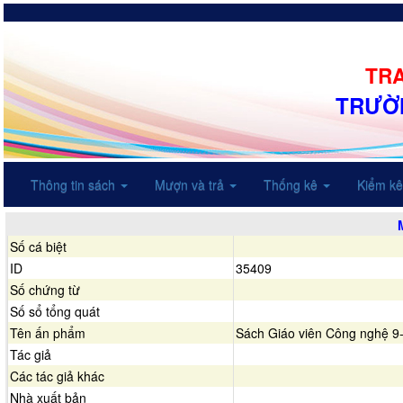
TRA
TRƯỜN
Thông tin sách
Mượn và trả
Thống kê
Kiểm k
Số cá biệt
ID
35409
Số chứng từ
Số sổ tổng quát
Tên ấn phẩm
Sách Giáo viên Công nghệ 9
Tác giả
Các tác giả khác
Nhà xuất bản