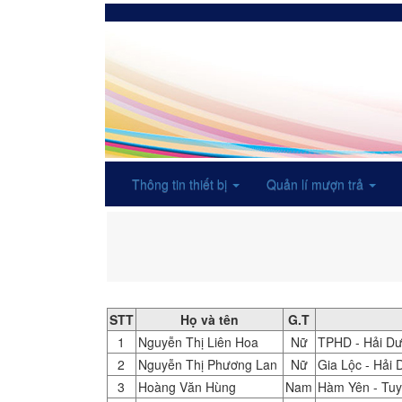
Thông tin thiết bị
Quản lí mượn trả
STT
Họ và tên
G.T
1
Nguyễn Thị Liên Hoa
Nữ
TPHD - Hải D
2
Nguyễn Thị Phương Lan
Nữ
Gia Lộc - Hải
3
Hoàng Văn Hùng
Nam
Hàm Yên - Tu