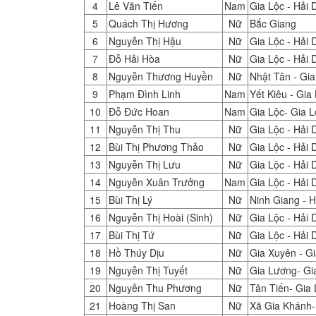
4
Lê Văn Tiến
Nam
Gia Lộc - Hải
5
Quách Thị Hương
Nữ
Bắc Giang
6
Nguyễn Thị Hậu
Nữ
Gia Lộc - Hải
7
Đỗ Hải Hòa
Nữ
Gia Lộc - Hải
8
Nguyễn Thương Huyền
Nữ
Nhật Tân - Gia
9
Phạm Đình Linh
Nam
Yết Kiêu - Gia
10
Đỗ Đức Hoan
Nam
Gia Lộc- Gia 
11
Nguyễn Thị Thu
Nữ
Gia Lộc - Hải
12
Bùi Thị Phương Thảo
Nữ
Gia Lộc - Hải
13
Nguyễn Thị Lưu
Nữ
Gia Lộc - Hải
14
Nguyễn Xuân Trưởng
Nam
Gia Lộc - Hải
15
Bùi Thị Lý
Nữ
Ninh Giang - 
16
Nguyễn Thị Hoài (Sinh)
Nữ
Gia Lộc - Hải
17
Bùi Thị Tứ
Nữ
Gia Lộc - Hải
18
Hồ Thúy Dịu
Nữ
Gia Xuyên - Gi
19
Nguyễn Thị Tuyết
Nữ
Gia Lương- Gi
20
Nguyễn Thu Phương
Nữ
Tân Tiến- Gia 
21
Hoàng Thị San
Nữ
Xã Gia Khánh-