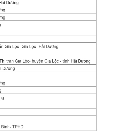
 Hải Dương
ơng
ơng
g
n Gia Lộc- Gia Lộc- Hải Dương
hị trấn Gia Lộc- huyện Gia Lộc - tỉnh Hải Dương
ải Dương
ơng
g
ơng
 Bình- TPHD