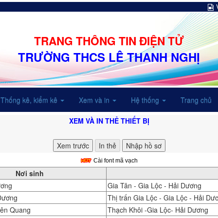
TRANG THÔNG TIN ĐIỆN TỬ
TRƯỜNG THCS LÊ THANH NGHỊ
Thống kê, kiểm kê
Xem và in
Hệ thống
Trang chủ
XEM VÀ IN THẺ THIẾT BỊ
Cài font mã vạch
Nơi sinh
ương
Gia Tân - Gia Lộc - Hải Dương
 Dương
Thị trấn Gia Lộc - Gia Lộc - Hải Dư
yên Quang
Thạch Khôi -Gia Lộc- Hải Dương