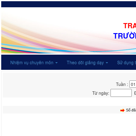
TRA
TRƯỜN
Nhiệm vụ chuyên môn
Theo dõi giảng dạy
Sử dụng t
Tuần :
Từ ngày:
Đ
Sổ đăn