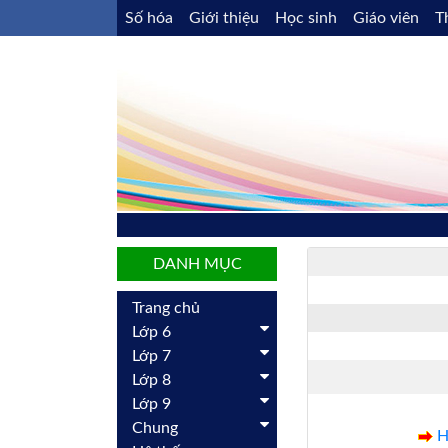
Số hóa
Giới thiệu
Học sinh
Giáo viên
T
DANH MỤC
Trang chủ
Lớp 6
Lớp 7
Lớp 8
Lớp 9
Chung
H