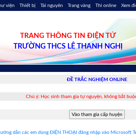
hư viện
Thiết bị
Tài nguyên
Trang vàng
Thi online
Xem đ
TRANG THÔNG TIN ĐIỆN TỬ
TRƯỜNG THCS LÊ THANH NGHỊ
ĐỀ TRẮC NGHIỆM ONLINE
Chú ý: Học sinh tham gia tự nguyện, không bắt buộc
ướng dẫn các em dùng ĐIỆN THOẠI đăng nhập vào Microsoft Te