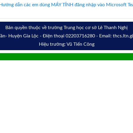
Hướng dẫn các em dùng MÁY TÍNH đăng nhập vào Microsoft Tea
Bản quyền thuộc về trường Trung học cơ sở Lê Thanh Nghị
 Tân- Huyện Gia Lộc - Điện thoại 02203716280 - Email: thcs.ltn.
Hiệu trưởng: Vũ Tiến Công