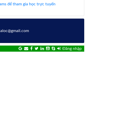
ms để tham gia học trực tuyến
gialoc@gmail.com
Đăng nhập